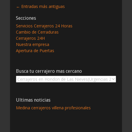
Navegación
←
Entradas más antiguas
de
Secciones
entradas
Servicios Cerrajeros 24 Horas
Cambio de Cerraduras
Cerrajeros 24H
Nuestra empresa
Apertura de Puertas
Busca tu cerrajero mas cercano
Busca
tu
cerrajero
mas
Ultimas noticias
cercano
Medina cerrajeros villena profesionales