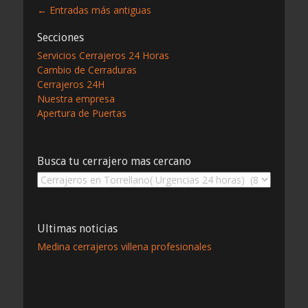
Navegación
←
Entradas más antiguas
de
Secciones
entradas
Servicios Cerrajeros 24 Horas
Cambio de Cerraduras
Cerrajeros 24H
Nuestra empresa
Apertura de Puertas
Busca tu cerrajero mas cercano
Busca
tu
cerrajero
mas
Ultimas noticias
cercano
Medina cerrajeros villena profesionales