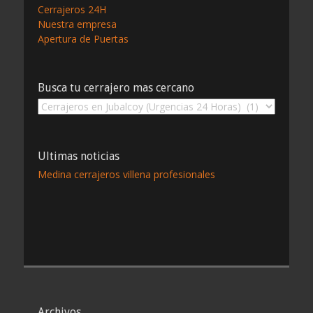
Cerrajeros 24H
Nuestra empresa
Apertura de Puertas
Busca tu cerrajero mas cercano
Busca
tu
cerrajero
mas
Ultimas noticias
cercano
Medina cerrajeros villena profesionales
Archivos