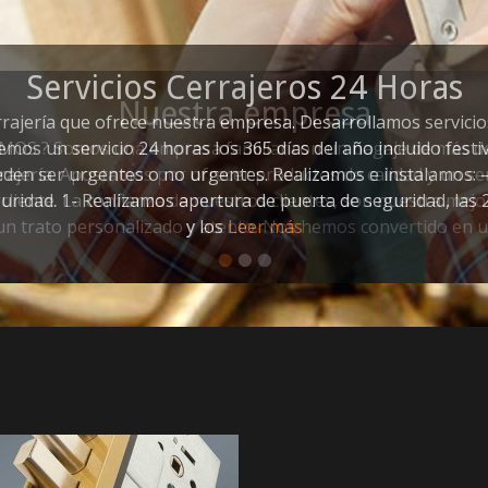
Nuestra empresa
OS ? Somos una empresa familiar con un bagaje de más de
rrajería. Apostamos por ofrecer productos de calidad y un ser
cliente. La confianza de nuestros clientes, son nuestra mejo
n trato personalizado y atento. Nos hemos convertido en 
•
•
•