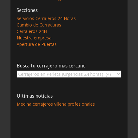
de
Secciones
entradas
Servicios Cerrajeros 24 Horas
Cambio de Cerraduras
Cerrajeros 24H
Nuestra empresa
Apertura de Puertas
Busca tu cerrajero mas cercano
Busca
tu
cerrajero
mas
Ultimas noticias
cercano
Medina cerrajeros villena profesionales