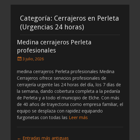
por
por
cerrajeros
cerrajeros
Categoría:
Cerrajeros en Perleta
(Urgencias 24 horas)
Medina cerrajeros Perleta
profesionales
Publicado
3 julio, 2026
el
medina cerrajeros Perleta profesionales Medina
Cerrajeros ofrece servicios profesionales de
cerrajería urgente las 24 horas del día, los 7 días de
la semana, dando cobertura completa a la pedanía
de Perleta y a todo el municipio de Elche. Con más
de 40 años de trayectoria como empresa familiar, el
equipo se desplaza con rapidez equipando
furgonetas con todas las
Leer más
Navegación
←
Entradas más antiguas