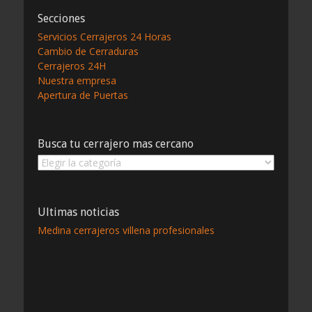
de
Secciones
entradas
Servicios Cerrajeros 24 Horas
Cambio de Cerraduras
Cerrajeros 24H
Nuestra empresa
Apertura de Puertas
Busca tu cerrajero mas cercano
Busca
tu
cerrajero
mas
Ultimas noticias
cercano
Medina cerrajeros villena profesionales